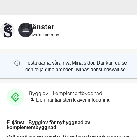
Välkommen
till
Sundsvalls
E-tjänster
kommuns
Sundsvalls kommun
e-
tjänster
Testa gärna våra nya Mina sidor. Där kan du se
och följa dina ärenden. Minasidor.sundsvall.se
Bygglov - komplementbyggnad
Den här tjänsten kräver inloggning
E-tjänst - Bygglov för nybyggnad av
komplementbyggnad