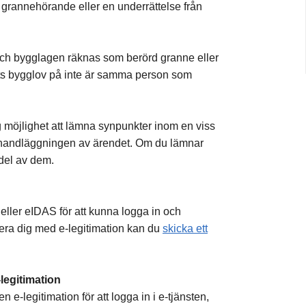
t grannehörande eller en underrättelse från
 och bygglagen räknas som berörd granne eller
ts bygglov på inte är samma person som
 möjlighet att lämna synpunkter inom en viss
atta handläggningen av ärendet. Om du lämnar
del av dem.
ller eIDAS för att kunna logga in och
mera dig med e-legitimation kan du
skicka ett
legitimation
 e-legitimation för att logga in i e-tjänsten,