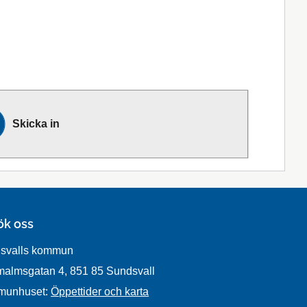
Skicka in
ök oss
svalls kommun
malmsgatan 4, 851 85 Sundsvall
munhuset:
Öppettider och karta