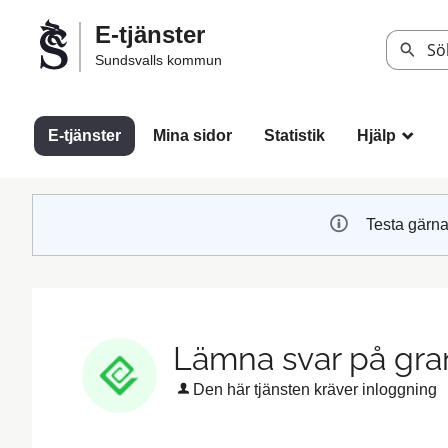
Välkommen
E-tjänster
till
Sök
Sundsvalls kommun
Sundsvalls
kommuns
e-
E-tjänster
Mina sidor
Statistik
Hjälp
_
tjänster
Testa gärna
Lämna svar på gr
Den här tjänsten kräver inloggning