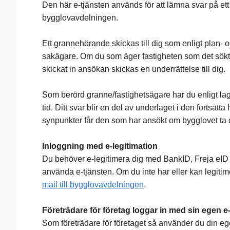
Den här e-tjänsten används för att lämna svar på et
bygglovavdelningen.
Ett grannehörande skickas till dig som enligt plan-
sakägare. Om du som äger fastigheten som det sök
skickat in ansökan skickas en underrättelse till dig.
Som berörd granne/fastighetsägare har du enligt lag
tid. Ditt svar blir en del av underlaget i den forts
synpunkter får den som har ansökt om bygglovet ta 
Inloggning med e-legitimation
Du behöver e-legitimera dig med BankID, Freja eID e
använda e-tjänsten. Om du inte har eller kan legiti
mail till bygglovavdelningen
.
Företrädare för företag loggar in med sin egen e-
Som företrädare för företaget så använder du din egen