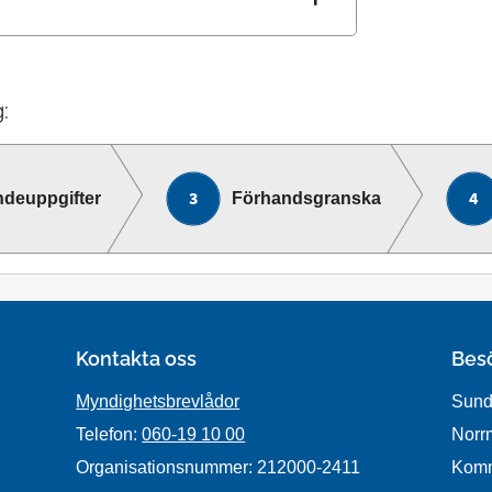
:
ndeuppgifter
Förhandsgranska
Kontakta oss
Bes
Myndighetsbrevlådor
Sund
Telefon:
060-19 10 00
Norr
Organisationsnummer: 212000-2411
Kom