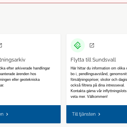
itningsarkiv
Flytta till Sundsvall
öka efter arkiverade handlingar
Här hittar du information om olika
 hanterade ärenden hos
bo i, pendlingsavstånd, genomsnitt
ningen eller geotekniska
försäljningspriser, skolor och dagi
ar.
också filtrera på dina intresseval.
Kontakta gärna vår inflyttningslots
veta mer. Välkommen!
en
Till tjänsten