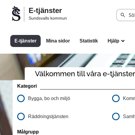
Välkommen
E-tjänster
till
Sök
Sundsvalls kommun
Sundsvalls
kommuns
e-
E-tjänster
Mina sidor
Statistik
Hjälp
_
tjänster
Välkommen till våra e-tjänste
Kategori
Bygga, bo och miljö
Kommu
Räddningstjänsten
Samhä
Målgrupp