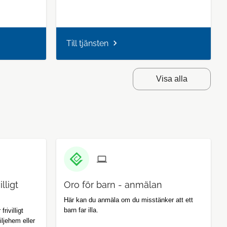
Till tjänsten
Visa alla
lligt
Oro för barn - anmälan
Här kan du anmäla om du misstänker att ett
barn far illa.
rivilligt
iljehem eller