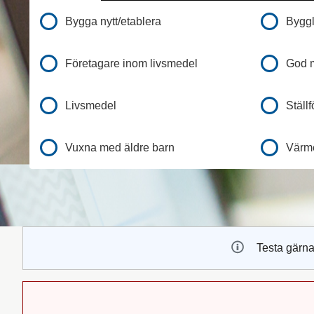
Bygga nytt/etablera
Byggl
Företagare inom livsmedel
God m
Livsmedel
Ställ
Vuxna med äldre barn
Värme
Testa gärna