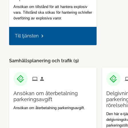
Ansökan om tillstånd för att hantera explosiv
vara. Tillstånd ska sökas för hantering och/eller
överföring av explosiva varor.
Till tjänsten
Samhällsplanering och trafik (
9
)
Ansökan om återbetalning
Delgivni
parkeringsavgift
parkering
rörelseh
Ansökan om återbetalning parkeringsavgift.
Den här e-tjä
delgivningskv
parkeringstil