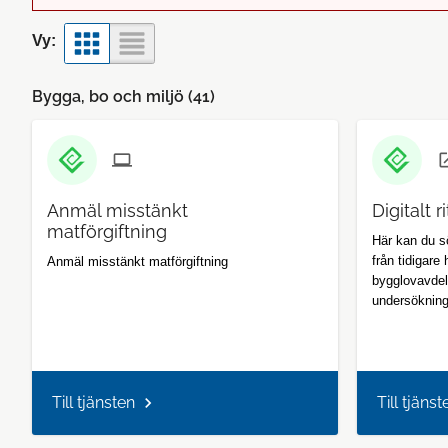
Vy:
Bygga, bo och miljö (
41
)
Anmäl misstänkt
Digitalt r
matförgiftning
Här kan du s
från tidigare
Anmäl misstänkt matförgiftning
bygglovavdel
undersökning
Till tjänsten
Till tjänst