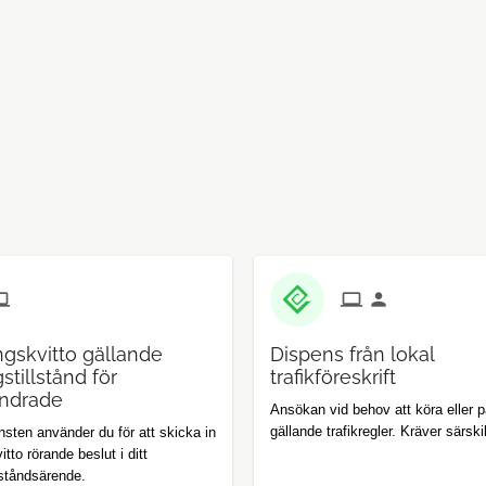
ngskvitto gällande
Dispens från lokal
stillstånd för
trafikföreskrift
indrade
Ansökan vid behov att köra eller 
gällande trafikregler. Kräver särski
nsten använder du för att skicka in
itto rörande beslut i ditt
lståndsärende.