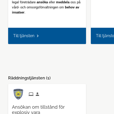
legal företrädare
ansöka
eller
meddela
oss på
vård- och omsorgsförvaltningen om
behov av
insatser
.
Till tjänsten
Till tjänst
Räddningstjänsten (
1
)
Ansökan om tillstånd för
explosiv vara