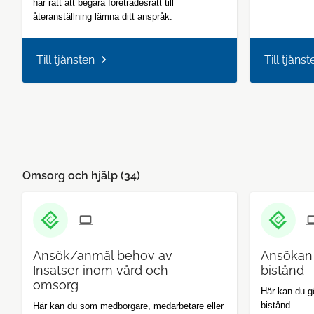
har rätt att begära företrädesrätt till
återanställning lämna ditt anspråk.
Till tjänsten
Till tjänst
Omsorg och hjälp (
34
)
Ansök/anmäl behov av
Ansökan
Insatser inom vård och
bistånd
omsorg
Här kan du 
bistånd.
Här kan du som medborgare, medarbetare eller