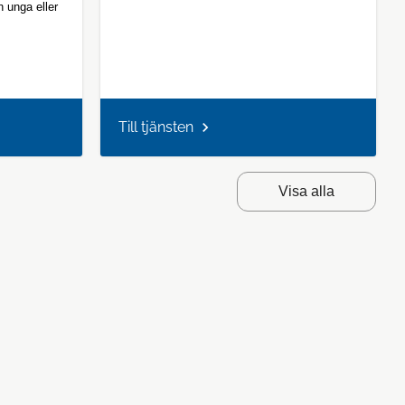
h unga eller
Till tjänsten
Visa alla