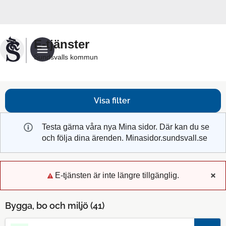
Välkommen
till
Sundsvalls
E-tjänster
kommuns
Sundsvalls kommun
e-
tjänster
Visa filter
Testa gärna våra nya Mina sidor. Där kan du se
och följa dina ärenden. Minasidor.sundsvall.se
E-tjänsten är inte längre tillgänglig.
x
Bygga, bo och miljö (
41
)