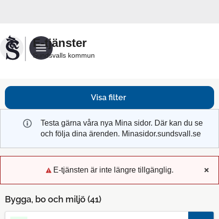
Välkommen
till
Sundsvalls
E-tjänster
kommuns
Sundsvalls kommun
e-
tjänster
Visa filter
Testa gärna våra nya Mina sidor. Där kan du se
och följa dina ärenden. Minasidor.sundsvall.se
E-tjänsten är inte längre tillgänglig.
x
Bygga, bo och miljö (
41
)