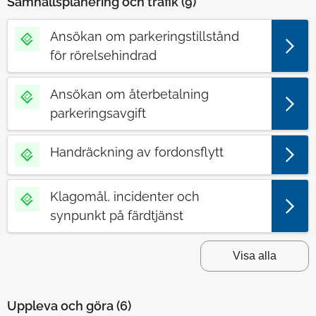
Samhällsplanering och trafik (
9
)
Ansökan om parkeringstillstånd
för rörelsehindrad
Ansökan om återbetalning
parkeringsavgift
Handräckning av fordonsflytt
Klagomål, incidenter och
synpunkt på färdtjänst
Visa alla
Uppleva och göra (
6
)