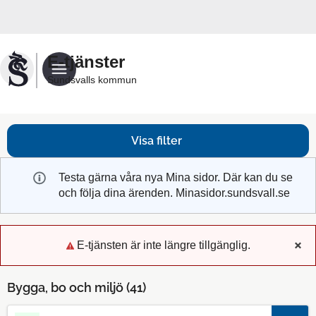
Välkommen
till
Sundsvalls
E-tjänster
kommuns
Sundsvalls kommun
e-
tjänster
Visa filter
Testa gärna våra nya Mina sidor. Där kan du se
och följa dina ärenden. Minasidor.sundsvall.se
E-tjänsten är inte längre tillgänglig.
x
Bygga, bo och miljö (
41
)