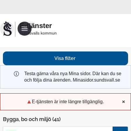
Välkommen
till
Sundsvalls
E-tjänster
kommuns
Sundsvalls kommun
e-
tjänster
Visa filter
Testa gärna våra nya Mina sidor. Där kan du se
och följa dina ärenden. Minasidor.sundsvall.se
E-tjänsten är inte längre tillgänglig.
x
Bygga, bo och miljö (
41
)