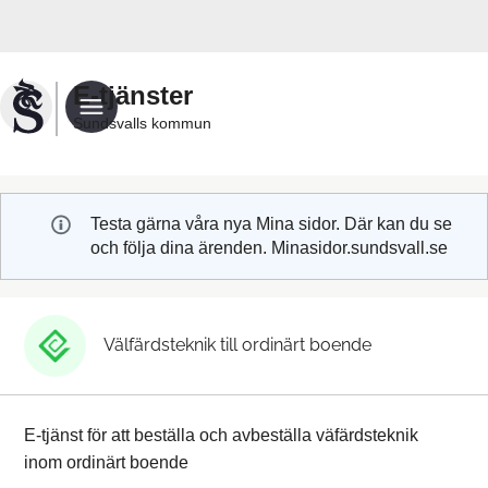
Välkommen
till
Sundsvalls
E-tjänster
kommuns
Sundsvalls kommun
e-
tjänster
Testa gärna våra nya Mina sidor. Där kan du se
och följa dina ärenden. Minasidor.sundsvall.se
Välfärdsteknik till ordinärt boende
E-tjänst för att beställa och avbeställa väfärdsteknik
inom ordinärt boende