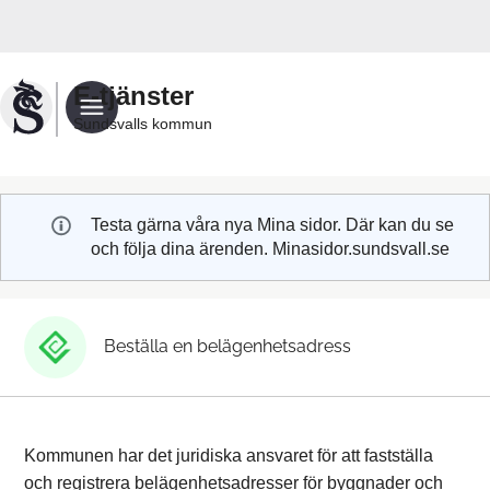
Välkommen
till
Sundsvalls
E-tjänster
kommuns
Sundsvalls kommun
e-
tjänster
Testa gärna våra nya Mina sidor. Där kan du se
och följa dina ärenden. Minasidor.sundsvall.se
Beställa en belägenhetsadress
Kommunen har det juridiska ansvaret för att fastställa
och registrera belägenhetsadresser för byggnader och