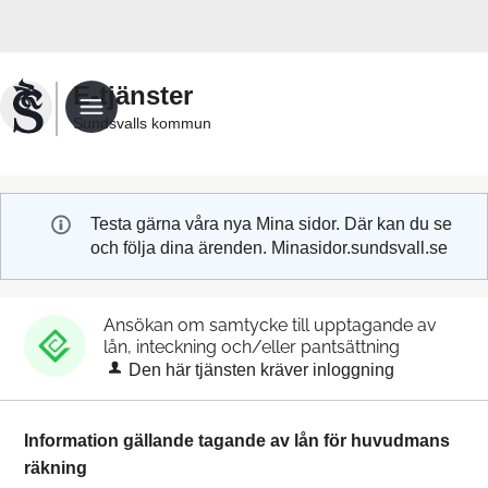
Välkommen
till
Sundsvalls
E-tjänster
kommuns
Sundsvalls kommun
e-
tjänster
Testa gärna våra nya Mina sidor. Där kan du se
och följa dina ärenden. Minasidor.sundsvall.se
Ansökan om samtycke till upptagande av
lån, inteckning och/eller pantsättning
Den här tjänsten kräver inloggning
Information gällande tagande av lån för huvudmans
räkning