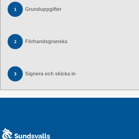
Grunduppgifter
Förhandsgranska
Signera och skicka in