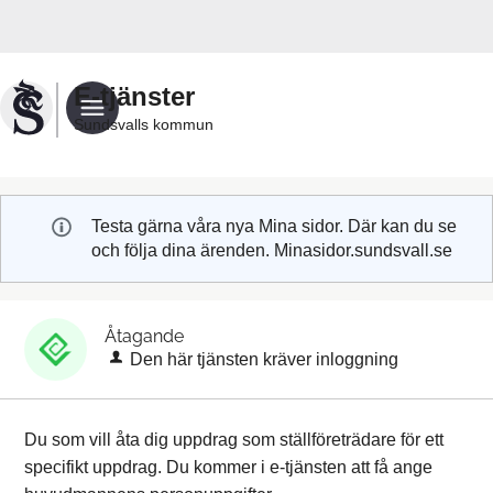
Välkommen
till
Sundsvalls
E-tjänster
kommuns
Sundsvalls kommun
e-
tjänster
Testa gärna våra nya Mina sidor. Där kan du se
och följa dina ärenden. Minasidor.sundsvall.se
Åtagande
Den här tjänsten kräver inloggning
Du som vill åta dig uppdrag som ställföreträdare för ett
specifikt uppdrag. Du kommer i e-tjänsten att få ange