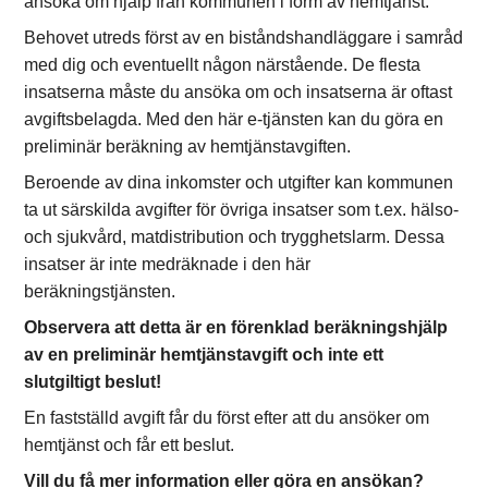
ansöka om hjälp från kommunen i form av hemtjänst.
Behovet utreds först av en biståndshandläggare i samråd
med dig och eventuellt någon närstående. De flesta
insatserna måste du ansöka om och insatserna är oftast
avgiftsbelagda. Med den här e-tjänsten kan du göra en
preliminär beräkning av hemtjänstavgiften.
Beroende av dina inkomster och utgifter kan kommunen
ta ut särskilda avgifter för övriga insatser som t.ex. hälso-
och sjukvård, matdistribution och trygghetslarm. Dessa
insatser är inte medräknade i den här
beräkningstjänsten.
Observera att detta är en förenklad beräkningshjälp
av en preliminär hemtjänstavgift och inte ett
slutgiltigt beslut!
En fastställd avgift får du först efter att du ansöker om
hemtjänst och får ett beslut.
Vill du få mer information eller göra en ansökan?