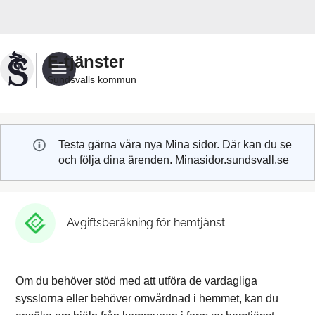
Välkommen
till
Sundsvalls
E-tjänster
kommuns
Sundsvalls kommun
e-
tjänster
Testa gärna våra nya Mina sidor. Där kan du se
och följa dina ärenden. Minasidor.sundsvall.se
Avgiftsberäkning för hemtjänst
Om du behöver stöd med att utföra de vardagliga
sysslorna eller behöver omvårdnad i hemmet, kan du