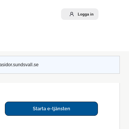
Logga in
asidor.sundsvall.se
Starta e-tjänsten