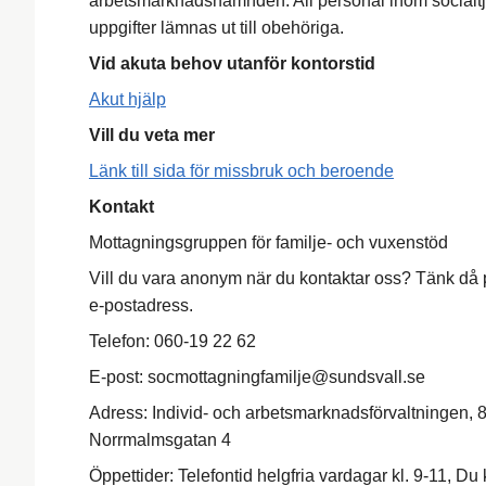
arbetsmarknadsnämnden. All personal inom socialtj
uppgifter lämnas ut till obehöriga.
Vid akuta behov utanför kontorstid
Akut hjälp
Vill du veta mer
Länk till sida för missbruk och beroende
Kontakt
Mottagningsgruppen för familje- och vuxenstöd
Vill du vara anonym när du kontaktar oss? Tänk då p
e-postadress.
Telefon: 060-19 22 62
E-post: socmottagningfamilje@sundsvall.se
Adress: Individ- och arbetsmarknadsförvaltningen,
Norrmalmsgatan 4
Öppettider: Telefontid helgfria vardagar kl. 9-11, Du