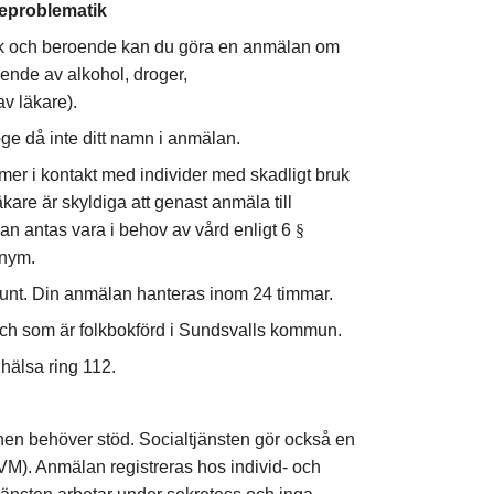
eproblematik
 bruk och beroende kan du göra en anmälan om
ende av alkohol, droger,
v läkare).
ge då inte ditt namn i anmälan.
er i kontakt med individer med skadligt bruk
kare är skyldiga att genast anmäla till
 antas vara i behov av vård enligt 6
§
onym.
runt. Din anmälan hanteras inom 24 timmar.
och som är folkbokförd i Sundsvalls kommun.
 hälsa ring 112.
en behöver stöd. Socialtjänsten gör också en
M). Anmälan registreras hos individ- och