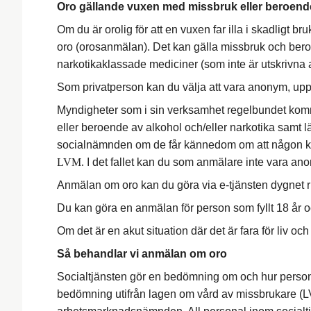
Oro gällande vuxen med missbruk eller beroend
Om du är orolig för att en vuxen far illa i skadligt
oro (orosanmälan). Det kan gälla missbruk och bero
narkotikaklassade mediciner (som inte är utskrivna a
Som privatperson kan du välja att vara anonym, upp
Myndigheter som i sin verksamhet regelbundet komm
eller beroende av alkohol och/eller narkotika samt lä
socialnämnden om de får kännedom om att någon kan
LVM.
I det fallet kan du som anmälare inte vara an
Anmälan om oro kan du göra via e-tjänsten dygnet 
Du kan göra en anmälan för person som fyllt 18 år 
Om det är en akut situation där det är fara för liv och
Så behandlar vi anmälan om oro
Socialtjänsten gör en bedömning om och hur person
bedömning utifrån lagen om vård av missbrukare (LV