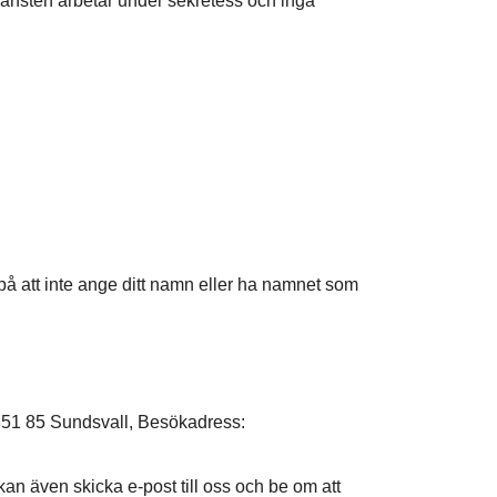
änsten arbetar under sekretess och inga
å att inte ange ditt namn eller ha namnet som
 851 85 Sundsvall, Besökadress:
 kan även skicka e-post till oss och be om att