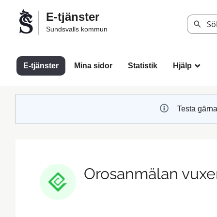
Välkommen
E-tjänster
till
Sök
Sundsvalls kommun
Sundsvalls
kommuns
e-
E-tjänster
Mina sidor
Statistik
Hjälp
_
tjänster
Testa gärna
Orosanmälan vuxe