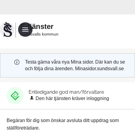
Välkommen
till
Sundsvalls
E-tjänster
kommuns
Sundsvalls kommun
e-
tjänster
Testa gärna våra nya Mina sidor. Där kan du se
och följa dina ärenden. Minasidor.sundsvall.se
Entledigande god man/förvaltare
Den här tjänsten kräver inloggning
Begäran för dig som önskar avsluta ditt uppdrag som
ställföreträdare.