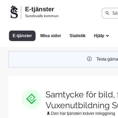
Välkommen
E-tjänster
till
Sök
Sundsvalls kommun
Sundsvalls
kommuns
e-
E-tjänster
Mina sidor
Statistik
Hjälp
_
tjänster
Testa gärna
Samtycke för bild, 
Vuxenutbildning S
Den här tjänsten kräver inloggning