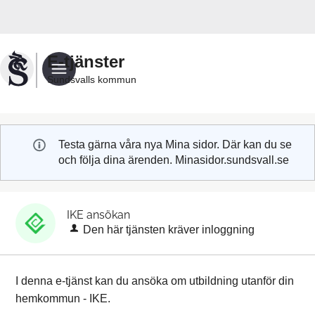
Välkommen
till
Sundsvalls
E-tjänster
kommuns
Sundsvalls kommun
e-
tjänster
Testa gärna våra nya Mina sidor. Där kan du se
och följa dina ärenden. Minasidor.sundsvall.se
IKE ansökan
Den här tjänsten kräver inloggning
I denna e-tjänst kan du ansöka om utbildning utanför din
hemkommun - IKE.