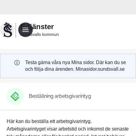
Välkommen
till
Sundsvalls
E-tjänster
kommuns
Sundsvalls kommun
e-
tjänster
Testa gärna våra nya Mina sidor. Där kan du se
och följa dina ärenden. Minasidor.sundsvall.se
Beställning arbetsgivarintyg
Här kan du beställa ett arbetsgivarintyg.
Arbetsgivarintyget visar arbetstid och inkomst de senaste