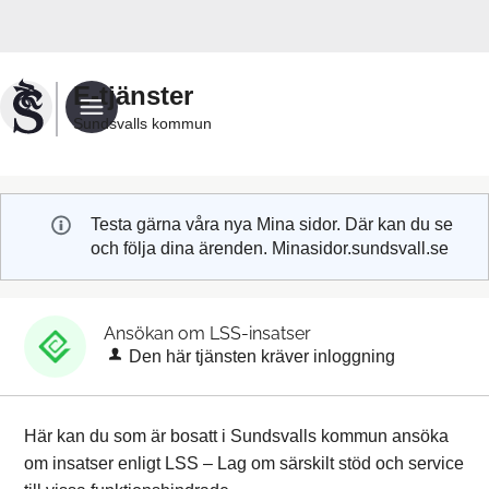
Välkommen
till
Sundsvalls
E-tjänster
kommuns
Sundsvalls kommun
e-
tjänster
Testa gärna våra nya Mina sidor. Där kan du se
och följa dina ärenden. Minasidor.sundsvall.se
Ansökan om LSS-insatser
Den här tjänsten kräver inloggning
Här kan du som är bosatt i Sundsvalls kommun ansöka
om insatser enligt LSS – Lag om särskilt stöd och service