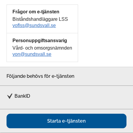
Frågor om e-tjänsten
Biståndshandläggare LSS
voflss@sundsvall.se
Personuppgiftsansvarig
Vård- och omsorgsnämnden
von@sundsvall.se
Följande behövs för e-tjänsten
BankID
Starta e-tjänsten