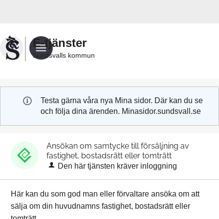
Välkommen
till
Sundsvalls
E-tjänster
kommuns
Sundsvalls kommun
e-
tjänster
Testa gärna våra nya Mina sidor. Där kan du se
och följa dina ärenden. Minasidor.sundsvall.se
Ansökan om samtycke till försäljning av
fastighet, bostadsrätt eller tomträtt
Den här tjänsten kräver inloggning
Här kan du som god man eller förvaltare ansöka om att
sälja om din huvudnamns fastighet, bostadsrätt eller
tomträtt.