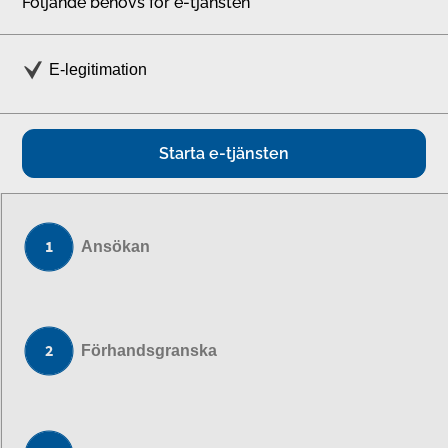
Följande behövs för e-tjänsten
E-legitimation
Starta e-tjänsten
Ansökan
Förhandsgranska