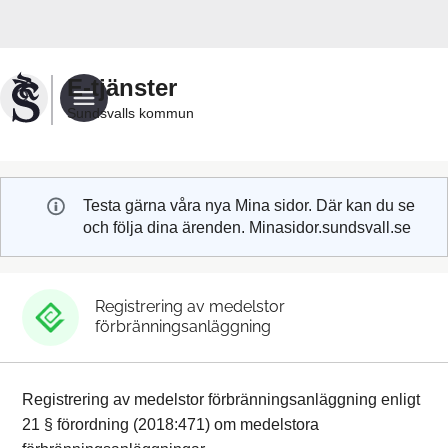
Välkommen
till
Sundsvalls
E-tjänster
kommuns
Sundsvalls kommun
e-
tjänster
Testa gärna våra nya Mina sidor. Där kan du se
och följa dina ärenden. Minasidor.sundsvall.se
Registrering av medelstor
förbränningsanläggning
Registrering av medelstor förbränningsanläggning enligt
21 § förordning (2018:471) om medelstora