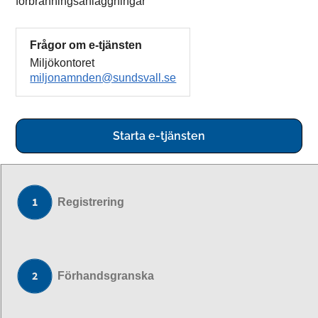
förbränningsanläggningar
Frågor om e-tjänsten
Miljökontoret
miljonamnden@sundsvall.se
Starta e-tjänsten
Registrering
Förhandsgranska