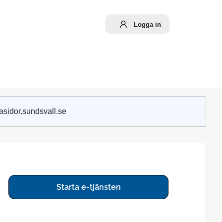
Logga in
asidor.sundsvall.se
Starta e-tjänsten