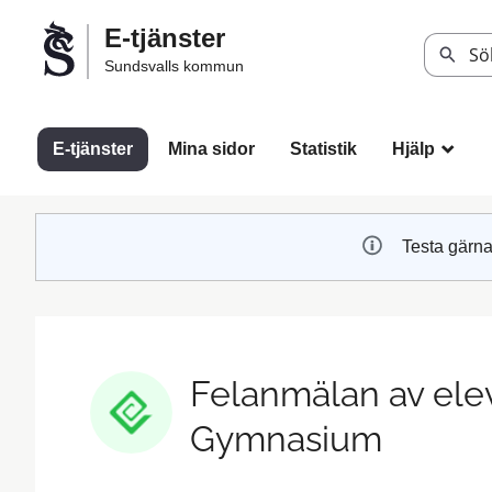
Välkommen
E-tjänster
till
Sök
Sundsvalls kommun
Sundsvalls
kommuns
e-
E-tjänster
Mina sidor
Statistik
Hjälp
_
tjänster
Testa gärna
Felanmälan av elev
Gymnasium