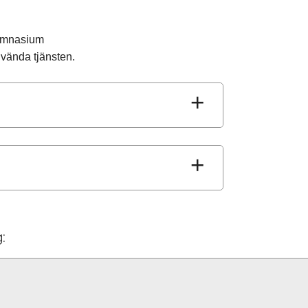
Gymnasium
nvända tjänsten.
: