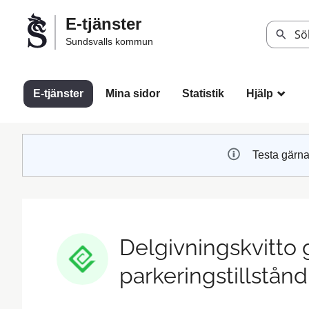
Välkommen
E-tjänster
till
Sök
Sundsvalls kommun
Sundsvalls
kommuns
e-
E-tjänster
Mina sidor
Statistik
Hjälp
_
tjänster
Testa gärna
Delgivningskvitto 
parkeringstillstånd