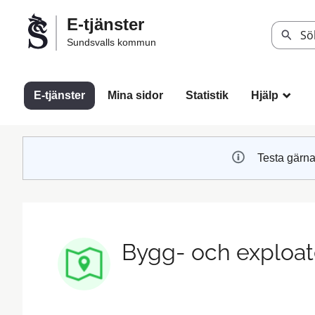
Välkommen
E-tjänster
till
Sök
Sundsvalls kommun
Sundsvalls
kommuns
e-
E-tjänster
Mina sidor
Statistik
Hjälp
_
tjänster
Testa gärna
Bygg- och exploat