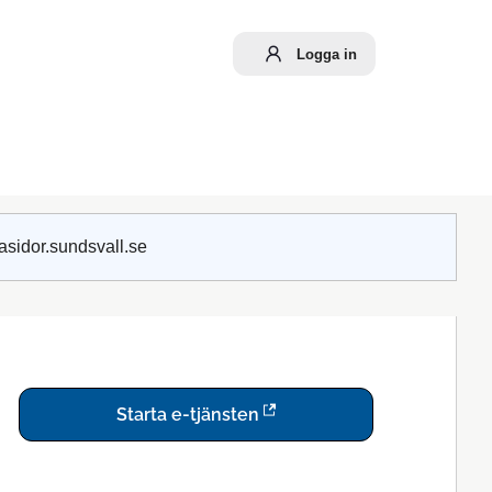
Logga in
asidor.sundsvall.se
Starta e-tjänsten