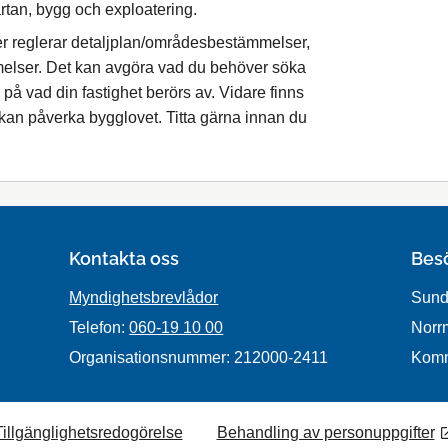
artan, bygg och exploatering.
ner reglerar detaljplan/områdesbestämmelser,
lser. Det kan avgöra vad du behöver söka
 på vad din fastighet berörs av. Vidare finns
kan påverka bygglovet. Titta gärna innan du
Kontakta oss
Bes
Myndighetsbrevlådor
Sund
Telefon:
060-19 10 00
Norr
Organisationsnummer: 212000-2411
Kom
Tillgänglighetsredogörelse
Behandling av personuppgifter