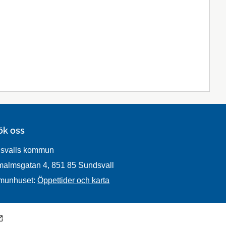
ök oss
svalls kommun
malmsgatan 4, 851 85 Sundsvall
munhuset:
Öppettider och karta