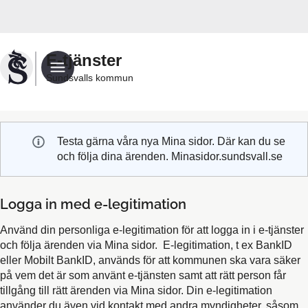
Välkommen
till
Sundsvalls
E-tjänster
kommuns
Sundsvalls kommun
e-
tjänster
Testa gärna våra nya Mina sidor. Där kan du se
och följa dina ärenden. Minasidor.sundsvall.se
Logga in med e-legitimation
Använd din personliga e-legitimation för att logga in i e-tjänster
och följa ärenden via Mina sidor. E-legitimation, t ex BankID
eller Mobilt BankID, används för att kommunen ska vara säker
på vem det är som använt e-tjänsten samt att rätt person får
tillgång till rätt ärenden via Mina sidor. Din e-legitimation
använder du även vid kontakt med andra myndigheter, såsom