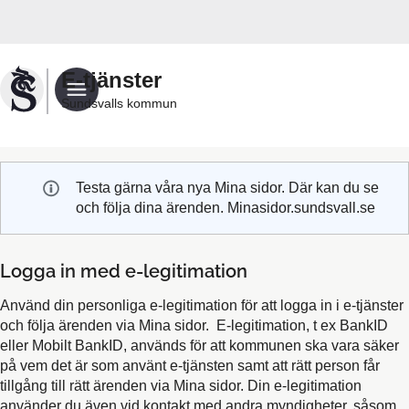
Välkommen
till
Sundsvalls
E-tjänster
kommuns
Sundsvalls kommun
e-
tjänster
Testa gärna våra nya Mina sidor. Där kan du se
och följa dina ärenden. Minasidor.sundsvall.se
Logga in med e-legitimation
Använd din personliga e-legitimation för att logga in i e-tjänster
och följa ärenden via Mina sidor. E-legitimation, t ex BankID
eller Mobilt BankID, används för att kommunen ska vara säker
på vem det är som använt e-tjänsten samt att rätt person får
tillgång till rätt ärenden via Mina sidor. Din e-legitimation
använder du även vid kontakt med andra myndigheter, såsom