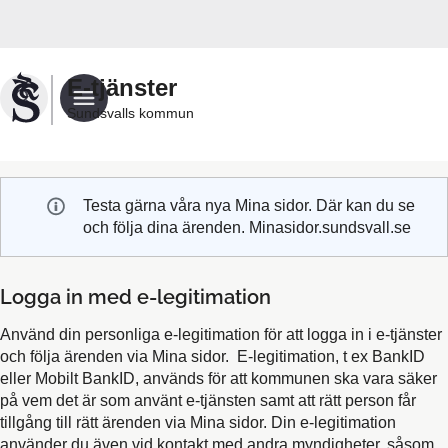
Välkommen
till
Sundsvalls
E-tjänster
kommuns
Sundsvalls kommun
e-
tjänster
Testa gärna våra nya Mina sidor. Där kan du se
och följa dina ärenden. Minasidor.sundsvall.se
Logga in med e-legitimation
Använd din personliga e-legitimation för att logga in i e-tjänster
och följa ärenden via Mina sidor. E-legitimation, t ex BankID
eller Mobilt BankID, används för att kommunen ska vara säker
på vem det är som använt e-tjänsten samt att rätt person får
tillgång till rätt ärenden via Mina sidor. Din e-legitimation
använder du även vid kontakt med andra myndigheter, såsom